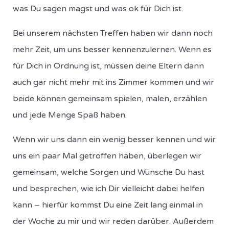
was Du sagen magst und was ok für Dich ist.
Bei unserem nächsten Treffen haben wir dann noch
mehr Zeit, um uns besser kennenzulernen. Wenn es
für Dich in Ordnung ist, müssen deine Eltern dann
auch gar nicht mehr mit ins Zimmer kommen und wir
beide können gemeinsam spielen, malen, erzählen
und jede Menge Spaß haben.
Wenn wir uns dann ein wenig besser kennen und wir
uns ein paar Mal getroffen haben, überlegen wir
gemeinsam, welche Sorgen und Wünsche Du hast
und besprechen, wie ich Dir vielleicht dabei helfen
kann – hierfür kommst Du eine Zeit lang einmal in
der Woche zu mir und wir reden darüber. Außerdem